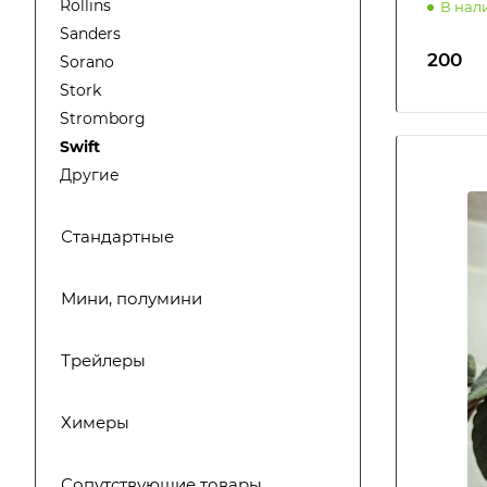
Rollins
В нал
Sanders
200
Sorano
Stork
Stromborg
Swift
Другие
Стандартные
Мини, полумини
Трейлеры
Химеры
Сопутствующие товары