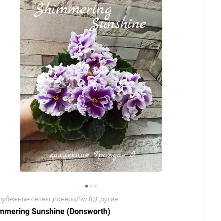
рубежные селекционеры/Swift/Другие
mmering Sunshine (Donsworth)