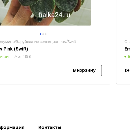
олумини/Зарубежные селекционеры/Swift
Ст
 Pink (Swift)
Em
ичии
Арт.
1198
18
В корзину
формация
Контакты