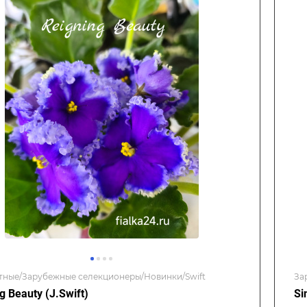
тные/Зарубежные селекционеры/Новинки/Swift
За
g Beauty (J.Swift)
Si