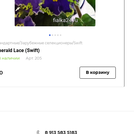
андартные/Зарубежные селекционеры/Swift
erald Lace (Swift)
В наличии
Арт.
205
0
В корзину
8 913 583 5183