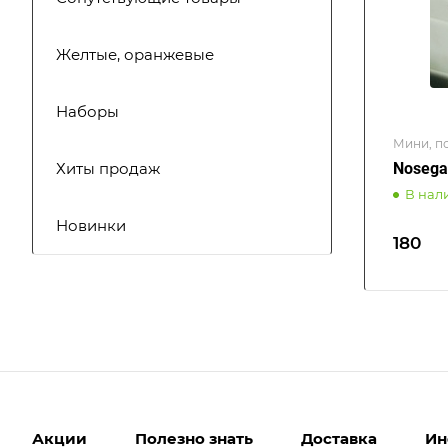
Желтые, оранжевые
Наборы
Мини, п
Хиты продаж
Nosegay
В нал
Новинки
180
Акции
Полезно знать
Доставка
Ин