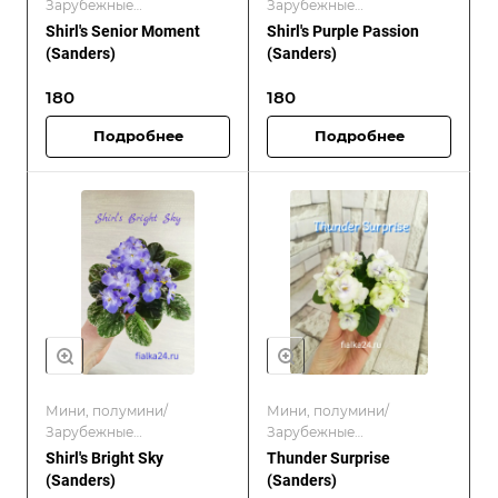
Зарубежные
Зарубежные
селекционеры/Sanders
селекционеры/Sanders
Shirl's Senior Moment
Shirl's Purple Passion
(Sanders)
(Sanders)
180
180
Подробнее
Подробнее
Мини, полумини/
Мини, полумини/
Зарубежные
Зарубежные
селекционеры/Sanders
селекционеры/Хиты
Shirl's Bright Sky
Thunder Surprise
продаж/Sanders
(Sanders)
(Sanders)