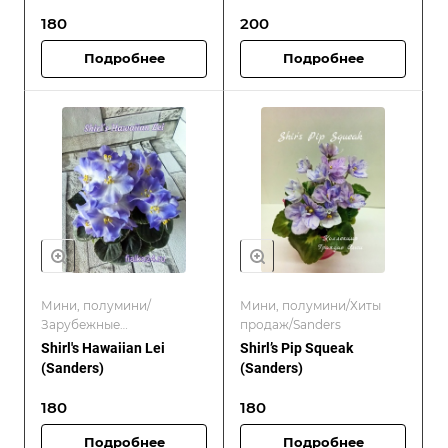
180
200
Подробнее
Подробнее
Мини, полумини/
Мини, полумини/Хиты
Зарубежные
продаж/Sanders
селекционеры/Хиты
Shirl's Hawaiian Lei
Shirl’s Pip Squeak
продаж/Sanders
(Sanders)
(Sanders)
180
180
Подробнее
Подробнее