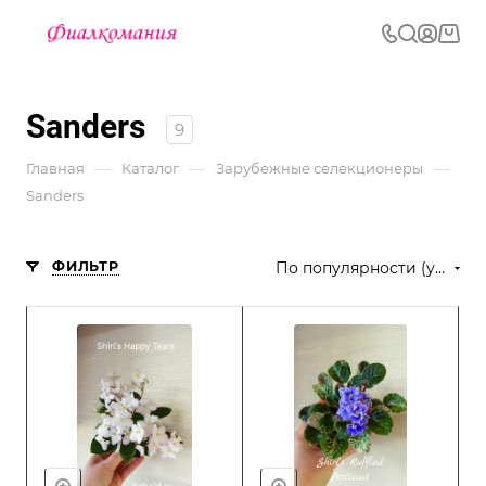
Sanders
9
—
—
—
Главная
Каталог
Зарубежные селекционеры
Sanders
ФИЛЬТР
По популярности (убывание)