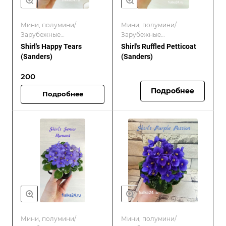
Мини, полумини/
Мини, полумини/
Зарубежные
Зарубежные
селекционеры/
селекционеры/
Shirl's Happy Tears
Shirl's Ruffled Petticoat
Новинки/Sanders
Новинки/Sanders
(Sanders)
(Sanders)
200
Подробнее
Подробнее
Мини, полумини/
Мини, полумини/