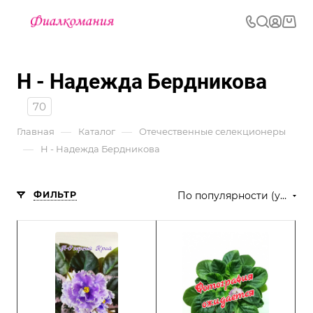
Н - Надежда Бердникова
70
—
—
Главная
Каталог
Отечественные селекционеры
—
Н - Надежда Бердникова
ФИЛЬТР
По популярности (убывание)