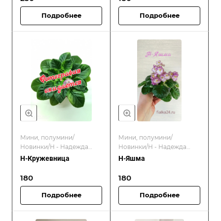
Подробнее
Подробнее
Мини, полумини/
Мини, полумини/
Новинки/Н - Надежда
Новинки/Н - Надежда
Бердникова/
Бердникова/
Н-Кружевница
Н-Яшма
Отечественные
Отечественные
селекционеры
селекционеры
180
180
Подробнее
Подробнее