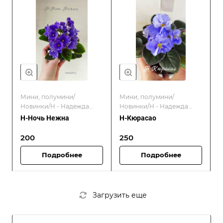
Мини, полумини/
Мини, полумини/
Новинки/Н - Надежда
Новинки/Н - Надежда
Бердникова/
Бердникова/
Н-Ночь Нежна
Н-Кюрасао
Отечественные
Отечественные
селекционеры
селекционеры
200
250
Подробнее
Подробнее
Загрузить еще