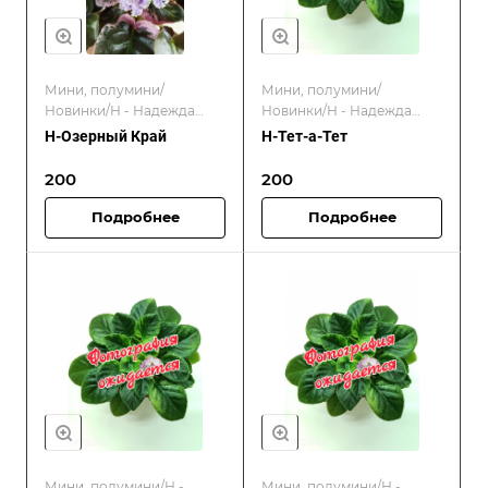
Мини, полумини/
Мини, полумини/
Новинки/Н - Надежда
Новинки/Н - Надежда
Бердникова/
Бердникова/
Н-Озерный Край
Н-Тет-а-Тет
Отечественные
Отечественные
селекционеры
селекционеры
200
200
Подробнее
Подробнее
Мини, полумини/Н -
Мини, полумини/Н -